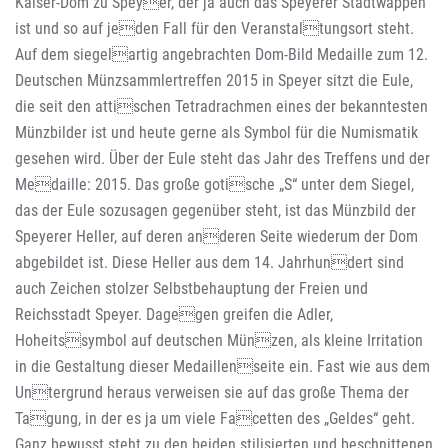
Kaiser-Dom zu Speyer, der ja auch das Speyerer Stadtwappen
ist und so auf jeden Fall für den Veranstaltungsort steht.
Auf dem siegelartig angebrachten Dom-Bild Medaille zum 12.
Deutschen Münzsammlertreffen 2015 in Speyer sitzt die Eule,
die seit den attischen Tetradrachmen eines der bekanntesten
Münzbilder ist und heute gerne als Symbol für die Numismatik
gesehen wird. Über der Eule steht das Jahr des Treffens und der
Medaille: 2015. Das große gotische „S“ unter dem Siegel,
das der Eule sozusagen gegenüber steht, ist das Münzbild der
Speyerer Heller, auf deren anderen Seite wiederum der Dom
abgebildet ist. Diese Heller aus dem 14. Jahrhundert sind
auch Zeichen stolzer Selbstbehauptung der Freien und
Reichsstadt Speyer. Dagegen greifen die Adler,
Hoheitssymbol auf deutschen Münzen, als kleine Irritation
in die Gestaltung dieser Medaillenseite ein. Fast wie aus dem
Untergrund heraus verweisen sie auf das große Thema der
Tagung, in der es ja um viele Facetten des „Geldes“ geht.
Ganz bewusst steht zu den beiden stilisierten und beschnittenen