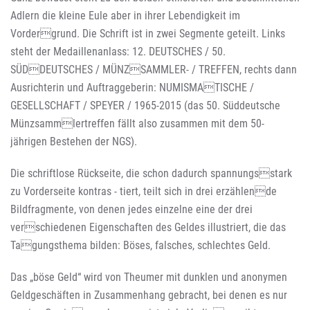
Adlern die kleine Eule aber in ihrer Lebendigkeit im
Vordergrund. Die Schrift ist in zwei Segmente geteilt. Links
steht der Medaillenanlass: 12. DEUTSCHES / 50.
SÜDDEUTSCHES / MÜNZSAMMLER- / TREFFEN, rechts dann
Ausrichterin und Auftraggeberin: NUMISMATISCHE /
GESELLSCHAFT / SPEYER / 1965-2015 (das 50. Süddeutsche
Münzsammlertreffen fällt also zusammen mit dem 50-
jährigen Bestehen der NGS).
Die schriftlose Rückseite, die schon dadurch spannungsstark
zu Vorderseite kontras - tiert, teilt sich in drei erzählende
Bildfragmente, von denen jedes einzelne eine der drei
verschiedenen Eigenschaften des Geldes illustriert, die das
Tagungsthema bilden: Böses, falsches, schlechtes Geld.
Das „böse Geld“ wird von Theumer mit dunklen und anonymen
Geldgeschäften in Zusammenhang gebracht, bei denen es nur